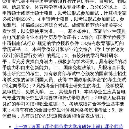
②非电气类本科学历申请者须具有计算机科学、自动化、物联
网、信息安全、体育科学等相关专业毕业，总分85分以上。 3.
申请硕士或博士硕士项目，以考试形式参加面试，计算机专家
必须达到650分。 4.申请博士项目，以考试形式参加面试，参
加雅思、托福或GRE等综合考试。成绩和推荐信的相关要求
看学院，以实际使用为准。 一、基本条件1、应届毕业生须具
有电气相关专业本科学历及学位证书；2.符合《国家学位授予
申请指南(试行)》规定的学位授权条件；3.持有教育部认可的
学历证书；4、本科学位设计和毕业论文符合《学士学位论文
(设计)管理暂行办法》的规定；5、有较好的学习和科研水
平，应充分发挥自身潜力，积极参与学术研究，具有较强的动
手能力和自主创新能力。 二、国家免检政策1。凡报考全日制
博士研究生的考生、持有教育部考试中心颁发的国家博士招生
考试政策的留学回国人员、获得“中国政府奖学金”的考生免试
(将定向录取)；2.凡报考全日制博士研究生的考生，经学校紧
急审核后，免试入学。 三、其他条件1。本科毕业生应具备电
气专业方向研究生课程要求和择优录取条件；2.申请人应具有
良好的学习习惯和职业道德；3、考研成绩符合本专业基本要
求；4.持有有效的全国研究生计算机网络考试准考证；5、身
体健康，具有良好的思想道德素质和语言表达能力。
上一篇
: 速看（哪个师范类大学考研好上岸）哪个师范