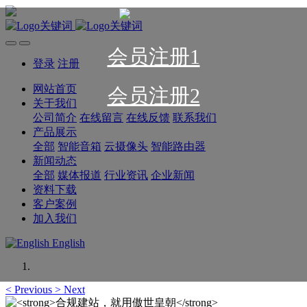
会员注册1
登录
注册
网站首页
会员注册2
关于我们
公司简介
在线留言
在线反馈
联系我们
产品展示
全部
智能音箱
云摄像头
智能路由器
新闻动态
全部
媒体报道
行业资讯
企业新闻
资料下载
客户案例
加入我们
English
<
Previous
>
Next