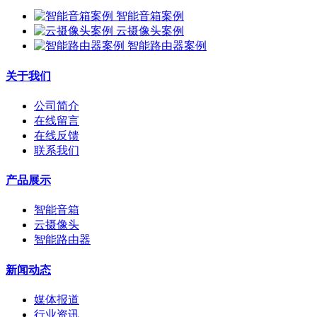
智能音箱案例
云摄像头案例
智能路由器案例
关于我们
公司简介
在线留言
在线反馈
联系我们
产品展示
智能音箱
云摄像头
智能路由器
新闻动态
媒体报道
行业资讯