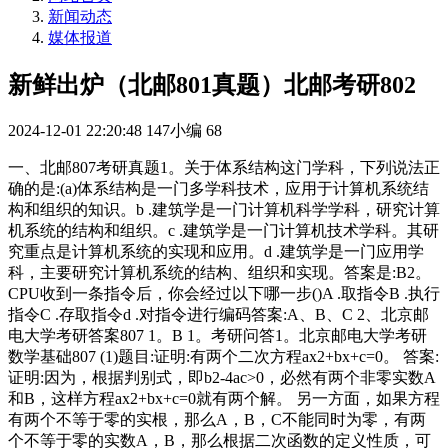
新闻动态
媒体报道
新鲜出炉（北邮801真题）北邮考研802
2024-12-01 22:20:48
147小编
68
一、北邮807考研真题1。关于体系结构这门学科，下列说法正
确的是:(a)体系结构是一门多学科技术，应用于计算机系统结
构和组织的知识。b .建筑学是一门计算机科学学科，研究计算
机系统的结构和组织。c .建筑学是一门计算机技术学科。其研
究重点是计算机系统的实现和应用。d .建筑学是一门应用学
科，主要研究计算机系统的结构、组织和实现。答案是:B2。
CPU收到一条指令后，你会经过以下哪一步()A .取指令B .执行
指令C .存取指令d .对指令进行编码答案:A、B、C 2、北京邮
电大学考研答案807 1。B 1。考研问答1。北京邮电大学考研
数学基础807 (1)题目:证明:有两个二次方程ax2+bx+c=0。 答案:
证明:因为，根据判别式，即b2-4ac>0，必然有两个非零实数A
和B，这样方程ax2+bx+c=0就有两个解。 另一方面，如果方程
有两个不等于零的实根，那么A，B，C不能同时为零，有两
个不等于零的实数A，B，那么根据二次函数的定义性质，可