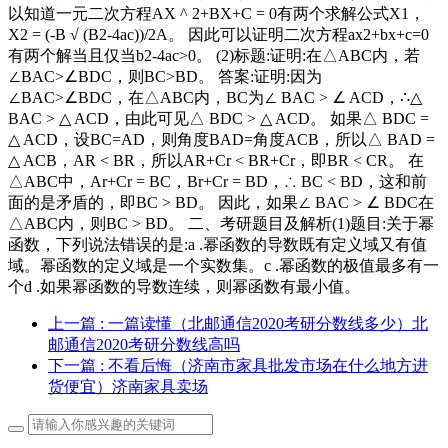
以知道一元二次方程AX ^ 2+BX+C = 0有两个求解公式X1，
X2 = (-B √ (B2-4ac))/2A。 因此可以证明二次方程ax2+bx+c=0
有两个解当且仅当b2-4ac>0。 (2)标题:证明:在△ABC内，若
∠BAC>∠BDC，则BC>BD。 答案:证明:因为
∠BAC>∠BDC，在△ABC内，BC为∠ BAC > ∠ ACD，∴△
BAC > △ ACD，由此可见△ BDC > △ ACD。 如果△ BDC =
△ ACD，设BC=AD，则角度BAD=角度ACB，所以△ BAD =
△ ACB，AR < BR，所以AR+Cr < BR+Cr，即BR < CR。 在
△ABC中，Ar+Cr = BC，Br+Cr = BD，∴ BC < BD，这和前
面的是矛盾的，即BC > BD。 因此，如果∠ BAC > ∠ BDC在
△ABC内，则BC > BD。 二、考研题目及解析(1)题目:关于幂
函数，下列说法错误的是:a .幂函数的导数既有定义域又有值
域。幂函数的定义域是一个实数集。c .幂函数的极值最多有一
个d .如果幂函数的导数连续，则幂函数有最小值。
上一篇
: 一篇读懂（北邮通信2020考研分数线多少）北
邮通信2020考研分数线高吗
下一篇
: 不看后悔（济南市家具批发市场在什么地方进
货便宜）济南家具卖场