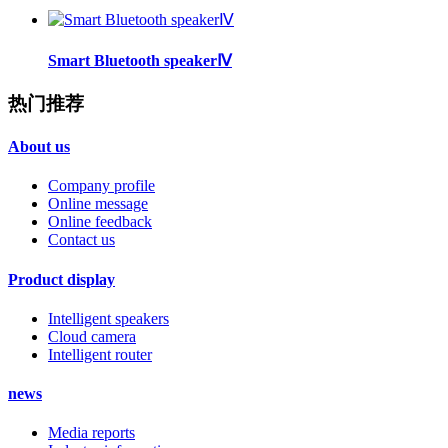
Smart Bluetooth speakerⅣ
热门推荐
About us
Company profile
Online message
Online feedback
Contact us
Product display
Intelligent speakers
Cloud camera
Intelligent router
news
Media reports