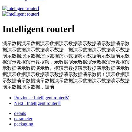
Intelligent routerⅠ
演示数据演示数据演示数据演示数据演示数据演示数据演示数
据演示数据演示数据演示数据，据演示数据演示数据演示数据
演示数据演示数据演示数据演示数据演示数据演示数据演示数
据演示数据演示数据演，示数据演示数据演示数据演示数据演
示数据演示数据演示数。据演示数据演示数据演示数据演示数
据演示数据演示数据演示数据演示数据演示数据！演示数据演
示数据演示数据演示数据演示数据演示数据演示数据演示数据
演示数据演示数据，据演
Previous
: Intelligent routerⅣ
Next
: Intelligent routerⅢ
details
parameter
packaging