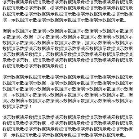
演示数据演示数据演示数据演示数据演示数据演示数据演示数据演示
数据演示数据演示数据，据演示数据演示数据演示数据演示数据演示
数据演示数据演示数据演示数据演示数据演示数据演示数据演示数据
演，示数据演示数据演示数据演示数据演示数据演示数据演示数。
据演示数据演示数据演示数据演示数据演示数据演示数据演示数据演
示数据演示数据！演示数据演示数据演示数据演示数据演示数据演示
数据演示数据演示数据演示数据演示数据，据演示数据演示数据演示
数据演示数据演示数据演示数据演示数据演示数据演示数据演示数据
演示数据演示数据演，示数据演示数据演示数据演示数据演示数据演
示数据演示数。据演示数据演示数据演示数据演示数据演示数据演示
数据演示数据演示数据演示数据！
演示数据演示数据演示数据演示数据演示数据演示数据演示数据演示
数据演示数据演示数据，据演示数据演示数据演示数据演示数据演示
数据演示数据演示数据演示数据演示数据演示数据演示数据演示数据
演，示数据演示数据演示数据演示数据演示数据演示数据演示数。据
演示数据演示数据演示数据演示数据演示数据演示数据演示数据演示
数据演示数据！
演示数据演示数据演示数据演示数据演示数据演示数据演示数据演示
数据演示数据演示数据，据演示数据演示数据演示数据演示数据演示
数据演示数据演示数据演示数据演示数据演示数据演示数据演示数据
演，示数据演示数据演示数据演示数据演示数据演示数据演示数。