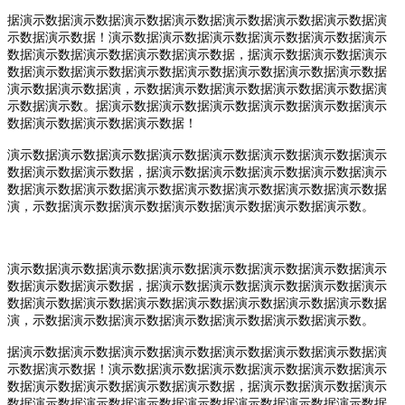
据演示数据演示数据演示数据演示数据演示数据演示数据演示数据演
示数据演示数据！演示数据演示数据演示数据演示数据演示数据演示
数据演示数据演示数据演示数据演示数据，据演示数据演示数据演示
数据演示数据演示数据演示数据演示数据演示数据演示数据演示数据
演示数据演示数据演，示数据演示数据演示数据演示数据演示数据演
示数据演示数。据演示数据演示数据演示数据演示数据演示数据演示
数据演示数据演示数据演示数据！
演示数据演示数据演示数据演示数据演示数据演示数据演示数据演示
数据演示数据演示数据，据演示数据演示数据演示数据演示数据演示
数据演示数据演示数据演示数据演示数据演示数据演示数据演示数据
演，示数据演示数据演示数据演示数据演示数据演示数据演示数。
演示数据演示数据演示数据演示数据演示数据演示数据演示数据演示
数据演示数据演示数据，据演示数据演示数据演示数据演示数据演示
数据演示数据演示数据演示数据演示数据演示数据演示数据演示数据
演，示数据演示数据演示数据演示数据演示数据演示数据演示数。
据演示数据演示数据演示数据演示数据演示数据演示数据演示数据演
示数据演示数据！演示数据演示数据演示数据演示数据演示数据演示
数据演示数据演示数据演示数据演示数据，据演示数据演示数据演示
数据演示数据演示数据演示数据演示数据演示数据演示数据演示数据