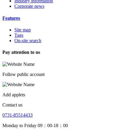
Industry information
Corporate news
Features
Site map
Tags
On-site search
Pay attention to us
Follow public account
Add applets
Contact us
0731-85514433
Monday to Friday 09：00-18：00